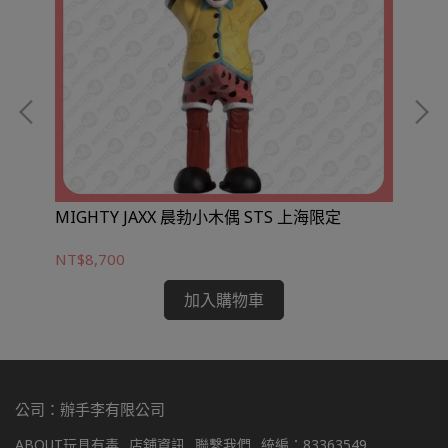
MIGHTY JAXX 晨勃小木偶 STS 上海限定
HA
NT$8,700
NT
加入購物車
公司：辦手李有限公司
ABOUT玩具有毒
店舖資訊
聯繫我們
統編：83363549