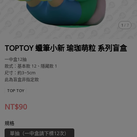
1
/
7
TOPTOY 蠟筆小新 瑜珈萌粒 系列盲盒
一中盒12抽
款式：基本款 12、隱藏款 1
尺寸：約3~5cm
此為盲盒非指定款
TOP TOY
NT$90
規格
單抽（一中盒請下標12次）