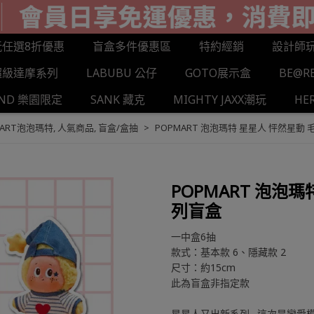
玩任選8折優惠
盲盒多件優惠區
特約經銷
設計師
超級達摩系列
LABUBU 公仔
GOTO展示盒
BE@R
AND 樂園限定
SANK 藏克
MIGHTY JAXX潮玩
HE
MART泡泡瑪特
,
人氣商品
,
盲盒/盒抽
POPMART 泡泡瑪特 星星人 怦然星動
POPMART 泡泡
列盲盒
一中盒6抽
款式：基本款 6、隱藏款 2
尺寸：約15cm
此為盲盒非指定款
星星人又出新系列…這次是戀愛