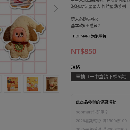
泡泡瑪特 星星人 怦然星動系列
讓人心跳失控R
基本款6＋隱藏2
POPMART泡泡瑪特
NT$850
規格
單抽（一中盒請下標6次）
此商品參與的優惠活動
popmart你配嗎？
2026暑期輔導 滿1500贈100
2026暑期輔導 滿3000贈300