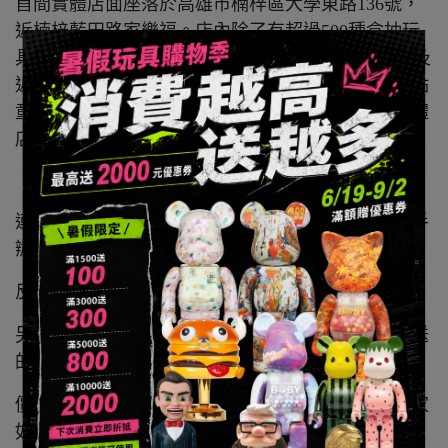
首間實體店面座落於高雄市楠梓區大學東路136號，
近楠梓藍田路家樂福。店內除了有超過500種盒抽玩
具外，還有許多國內外設計師作品包含mighty jaxx 及
近期非常火紅的庫伯力克熊。不管是想在家中添加點
童趣的還是想要自己收藏的大小朋友，都可以去實體
店看看。
連公司名稱都頗具玩味，因為玩具又有一說法叫：手
辦，加上公司創辦人姓氏，即為李手辦。
反過來念就變成了公司的名稱：
辦手李有限公司
另一方面也是因為現今很多年輕朋友在挑選禮物贈送
的時候，都很喜歡挑選玩具。
價格方面負擔不重而且獨具附加紀念意義，所以大家
如果要贈送禮物給朋友的時候不仿可以考慮看看