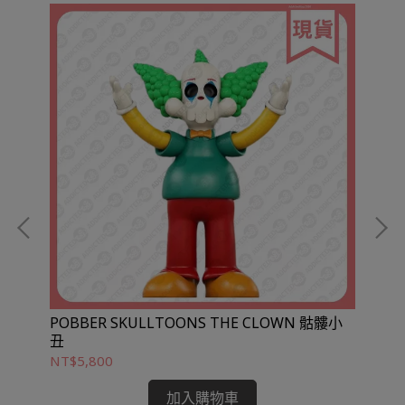
POBBER SKULLTOONS THE CLOWN 骷髏小
BEARBRICK
丑
NT$5,800
NT
加入購物車