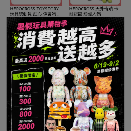
HEROCROSS TOYSTORY
HEROCROSS 天外奇蹟 卡
玩具總動員 紅心 彈簧狗 豪
爾爺爺 珍藏人偶
華版
NT$4,390
NT$18,000
加入購物車
加入購物車
HEROCROSS 天外奇蹟 小
HEROCROSS 玩具總動員
羅 珍藏人偶
30公分 三眼怪 仿真鐵皮造
型搪膠
NT$18,000
NT$6,000
加入購物車
已售完