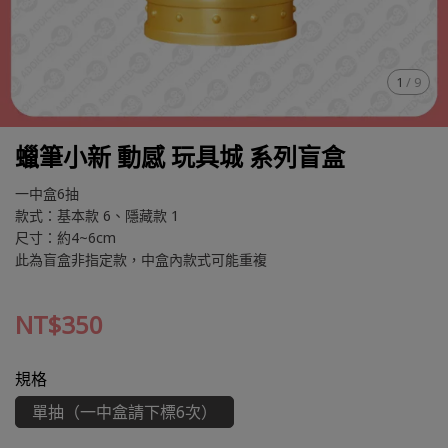
1
/
9
蠟筆小新 動感 玩具城 系列盲盒
一中盒6抽
款式：基本款 6、隱藏款 1
尺寸：約4~6cm
此為盲盒非指定款，中盒內款式可能重複
NT$350
規格
單抽（一中盒請下標6次）