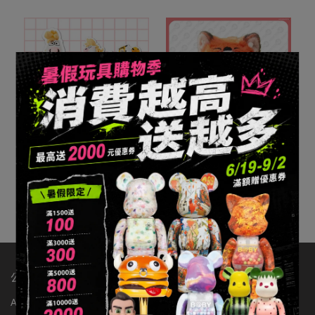
玩樂主義 我不是胖虎 馬馬
我不是胖虎 MINI搪膠毛絨
富富 系列盲盒
掛件 系列盲盒
NT$330
NT$220
加入購物車
加入購物車
公司：辦手李有限公司
ABOUT玩具有毒
店舖資訊
聯繫我們
統編：83363549