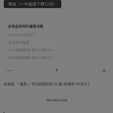
單抽（一中盒請下標12次）
此商品參與的優惠活動
popmart你配嗎？
盲盒多件優惠
2026暑期輔導 滿1500贈100
2026暑期輔導 滿3000贈300
2026暑期輔導 滿5000贈800
2026暑期輔導 滿10000贈2000
官網加購區
此商品 「 最高 」可以折抵紅利
32
點 (約等於
NT$32
)
INFORMATION