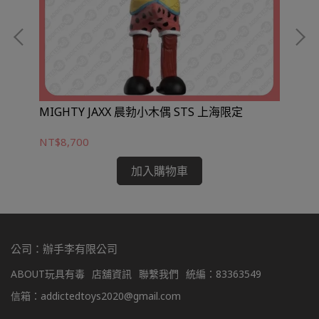
(經
MIGHTY JAXX 晨勃小木偶 STS 上海限定
ST
靈
NT$8,700
NT
加入購物車
公司：辦手李有限公司
ABOUT玩具有毒
店舖資訊
聯繫我們
統編：83363549
信箱：addictedtoys2020@gmail.com