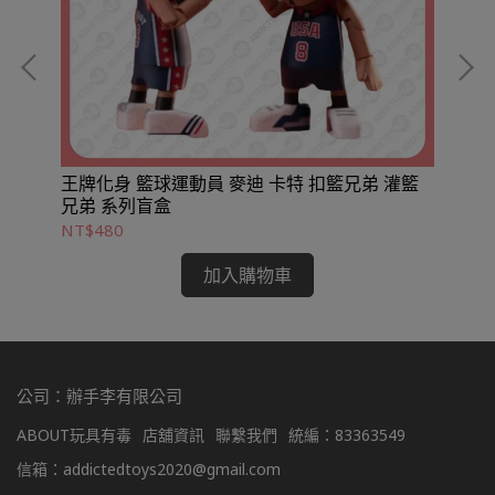
王牌化身 籃球運動員 麥迪 卡特 扣籃兄弟 灌籃
兄弟 系列盲盒
NT$480
NT
加入購物車
公司：辦手李有限公司
ABOUT玩具有毒
店舖資訊
聯繫我們
統編：83363549
信箱：addictedtoys2020@gmail.com