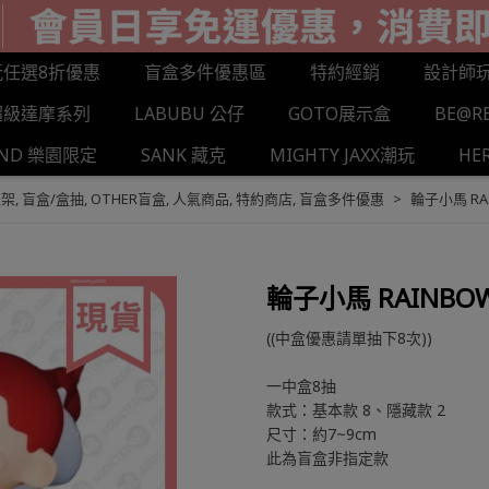
玩任選8折優惠
盲盒多件優惠區
特約經銷
設計師
超級達摩系列
LABUBU 公仔
GOTO展示盒
BE@R
AND 樂園限定
SANK 藏克
MIGHTY JAXX潮玩
HE
上架
,
盲盒/盒抽
,
OTHER盲盒
,
人氣商品
,
特約商店
,
盲盒多件優惠
輪子小馬 RA
輪子小馬 RAINBO
((中盒優惠請單抽下8次))
一中盒8抽
款式：基本款 8、隱藏款 2
尺寸：約7~9cm
此為盲盒非指定款