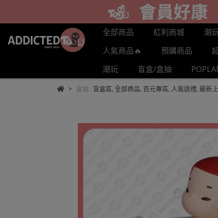
全部商品
紅利商城
潮
人氣商品🔥
預購商品
潮玩
盲盒/盒抽
POPL
盒抽
,
盲盒區
,
全部商品
,
百元專區
,
人氣送禮
,
最新