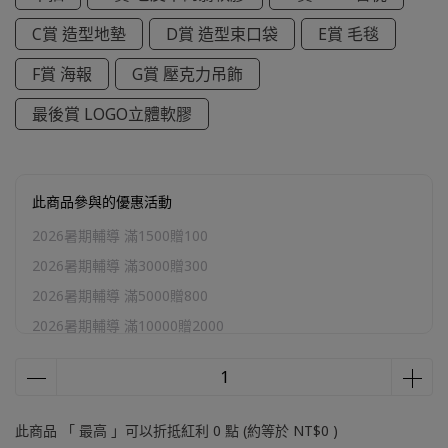
C賞 造型地墊
D賞 造型束口袋
E賞 毛毯
F賞 海報
G賞 壓克力吊飾
最後賞 LOGO立體軟膠
此商品參與的優惠活動
2026暑期輔導 滿1500贈100
2026暑期輔導 滿3000贈300
2026暑期輔導 滿5000贈800
2026暑期輔導 滿10000贈2000
官網加購區
此商品 「 最高 」可以折抵紅利
0
點 (約等於
NT$0
)