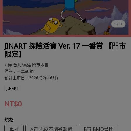
1
/
10
JINART 探險活寶 Ver. 17 一番賞 【門市
限定】
➼僅 台北/高雄 門市販售
備註：一套80抽
預計上市日：2026 Q2(4-6月)
JINART
NT$0
規格
單抽
A賞 老皮不倒翁軟膠
B賞 BMO書枕