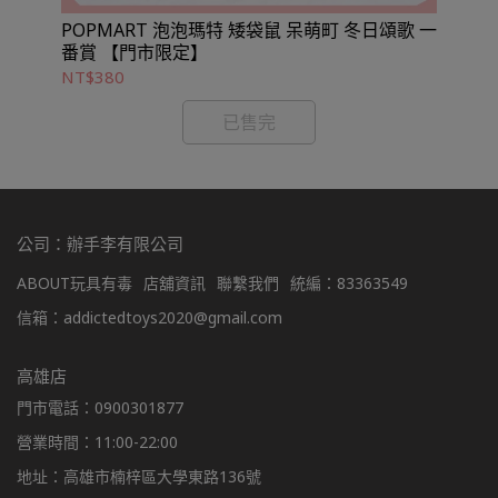
POPMART 泡泡瑪特 矮袋鼠 呆萌町 冬日頌歌 一
好
番賞 【門市限定】
NT$380
NT
已售完
公司：辦手李有限公司
ABOUT玩具有毒
店舖資訊
聯繫我們
統編：83363549
信箱：addictedtoys2020@gmail.com
高雄店
門市電話：0900301877
營業時間：11:00-22:00
地址：高雄市楠梓區大學東路136號