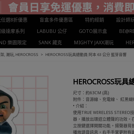
玩任選8折優惠
盲盒多件優惠區
特約經銷
設計師
超級達摩系列
LABUBU 公仔
GOTO展示盒
BE@R
AND 樂園限定
SANK 藏克
MIGHTY JAXX潮玩
HE
上架
,
潮玩
,
HEROCROSS
HEROCROSS玩具總動員 阿本 63 公分 藍芽音響
HEROCROSS玩具
尺寸：約63CM (高)
附件：音源線、充電線、 紅黑蝴
• 介紹：
使用TRUE WIRELESS S
器，播放出環迴立體聲的功效。
立按鍵選擇開關功能。揚聲器背
播放語音訊息，右手手掌更附有