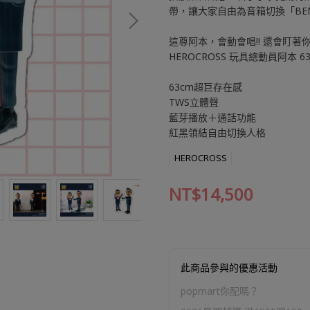
帶，讓大家自由為音箱切換「BEN
這尊阿本，會動會唱!! 還會盯著你
HEROCROSS 玩具總動員阿本 6
63cm超巨存在感
TWS立體聲
藍芽播放＋通話功能
紅黑領結自由切換人格
HEROCROSS
NT$14,500
此商品參與的優惠活動
popmart你配嗎？