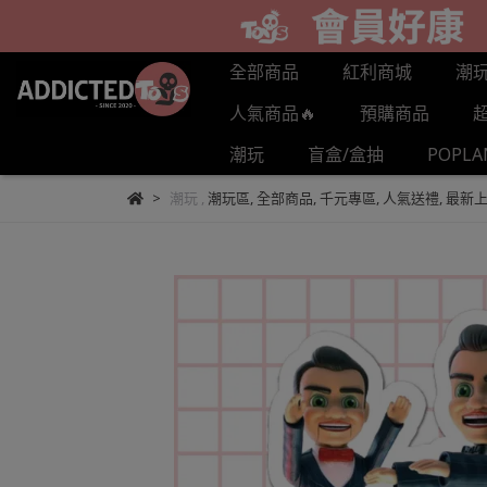
全部商品
紅利商城
潮
人氣商品🔥
預購商品
潮玩
盲盒/盒抽
POPL
潮玩
,
潮玩區
,
全部商品
,
千元專區
,
人氣送禮
,
最新