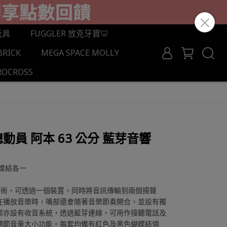
玩具
FUGGLER 放克牙寶🦷
BRICK
MEGA SPACE MOLLY
ROCROSS
總動員 阿本 63 公分 藍芽音響
蝶結各一
TEREO技術，可透過一個裝置，同時將音訊傳輸到兩個揚聲
在播放音樂時，嘴部還會隨著音樂節奏開合，並設有獨
部亦設有收音系統，透過藍芽連線，可用作接聽電話及
調節音量大小功能。每套均備有紅色及黑色蝴蝶結領