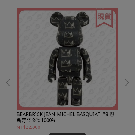
BEARBRICK JEAN-MICHEL BASQUIAT #8 巴
斯奇亞 8代 1000%
NT$22,000
NT