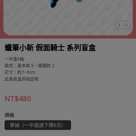
1
/
10
蠟筆小新 假面騎士 系列盲盒
一中盒6抽
款式：基本款 6、隱藏款 2
尺寸：約7~9cm
此為盲盒非指定款
NT$480
規格
單抽（一中盒請下標6次）