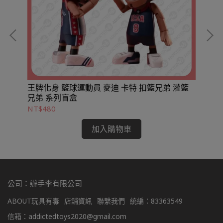
%
王牌化身 籃球運動員 麥迪 卡特 扣籃兄弟 灌籃
ST
兄弟 系列盲盒
靈
NT$480
NT
加入購物車
公司：辦手李有限公司
ABOUT玩具有毒
店舖資訊
聯繫我們
統編：83363549
信箱：addictedtoys2020@gmail.com