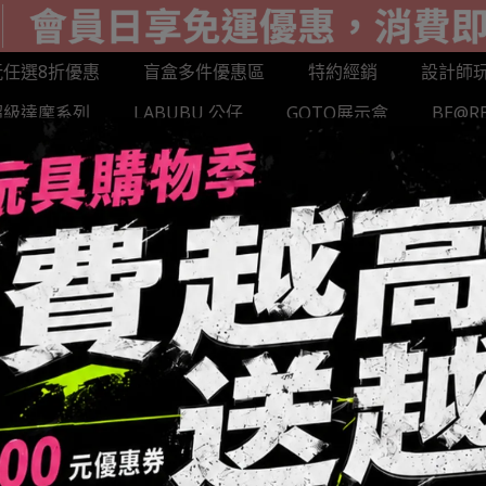
玩任選8折優惠
盲盒多件優惠區
特約經銷
設計師
超級達摩系列
LABUBU 公仔
GOTO展示盒
BE@R
AND 樂園限定
SANK 藏克
MIGHTY JAXX潮玩
HE