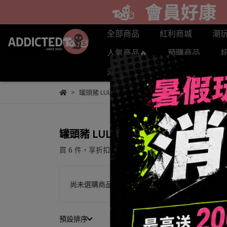
全部商品
紅利商城
潮
人氣商品🔥
預購商品
潮玩
盲盒/盒抽
POPL
罐頭豬 LULU 趴趴 公仔-中盒優惠
罐頭豬 LULU 趴趴 公仔-中盒優惠
買 6 件，
享折扣
NT$120
尚未選購商品
預設排序