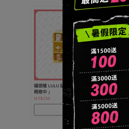
罐頭豬 LULU 趴趴 公仔 系列盲盒 『
精緻中 』
NT$250
選購