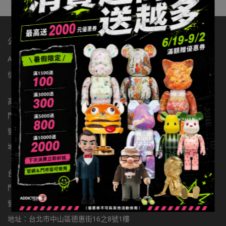
公司：辦手李有限公司
ABOUT玩具有毒
店舖資訊
聯繫我們
統編：83363549
信箱：addictedtoys2020@gmail.com
高雄店
門市電話：0900301877
營業時間：11:00-22:00
地址：高雄市楠梓區大學東路136號
台北店
門市電話：0981797166
營業時間：11:00-22:00
地址：台北市中山區德惠街16之8號1樓