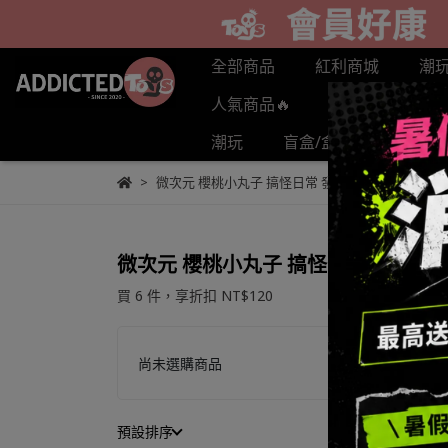
全部商品
紅利商城
潮
人氣商品🔥
預購商品
潮玩
盲盒/盒抽
POPL
微次元 櫻桃小丸子 搞怪日常 發條玩具 系列盲盒-
微次元 櫻桃小丸子 搞怪日常 發條玩
買 6 件，
享折扣
NT$120
尚未選購商品
預設排序