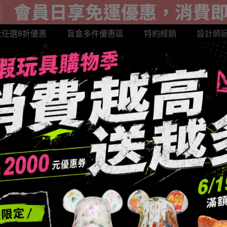
玩任選8折優惠
盲盒多件優惠區
特約經銷
設計師
超級達摩系列
LABUBU 公仔
GOTO展示盒
BE@R
AND 樂園限定
SANK 藏克
MIGHTY JAXX潮玩
HE
中盒優惠
具 系列盲盒-中盒優惠