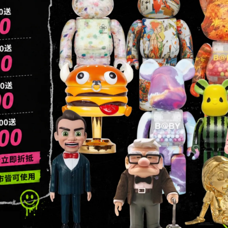
3363549
信箱：addictedtoys2020@gmail.com
地址：高雄市楠梓區大學東路136號
地址：台北市中山區德惠街16之8號1樓