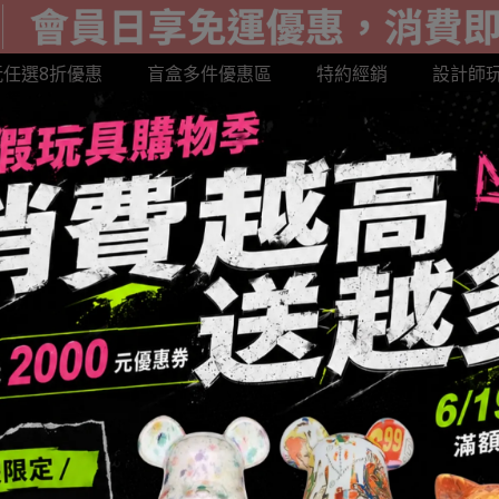
玩任選8折優惠
盲盒多件優惠區
特約經銷
設計師
超級達摩系列
LABUBU 公仔
GOTO展示盒
BE@R
AND 樂園限定
SANK 藏克
MIGHTY JAXX潮玩
HE