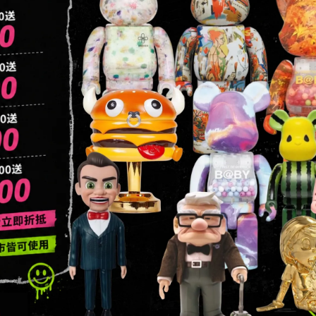
3363549
信箱：addictedtoys2020@gmail.com
地址：高雄市楠梓區大學東路136號
地址：台北市中山區德惠街16之8號1樓