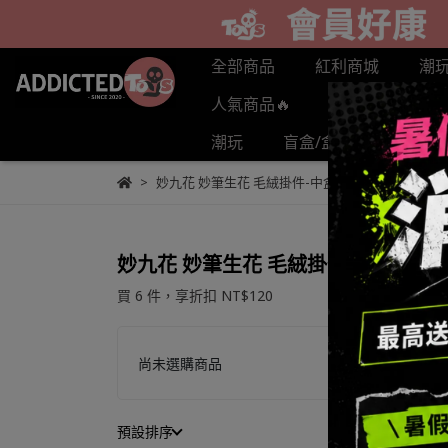
全部商品
紅利商城
潮
人氣商品🔥
預購商品
潮玩
盲盒/盒抽
POPL
妙九花 妙筆生花 毛絨掛件-中盒優惠
妙九花 妙筆生花 毛絨掛件-中盒優惠
買 6 件，
享折扣
NT$120
尚未選購商品
預設排序