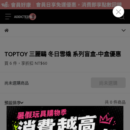
TOPTOY 三麗鷗 冬日雪橇 系列盲盒-中盒優惠
買 6 件，
享折扣
NT$60
尚未選購
尚未選購商品
共 0 件商品
預設排序