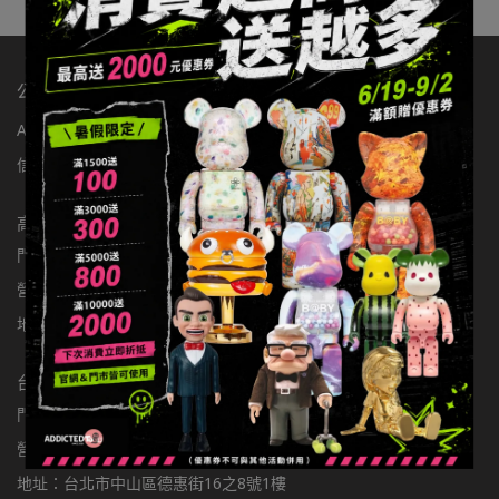
公司：辦手李有限公司
ABOUT玩具有毒
店舖資訊
聯繫我們
統編：83363549
信箱：addictedtoys2020@gmail.com
高雄店
門市電話：0900301877
營業時間：11:00-22:00
地址：高雄市楠梓區大學東路136號
台北店
門市電話：0981797166
營業時間：11:00-22:00
地址：台北市中山區德惠街16之8號1樓