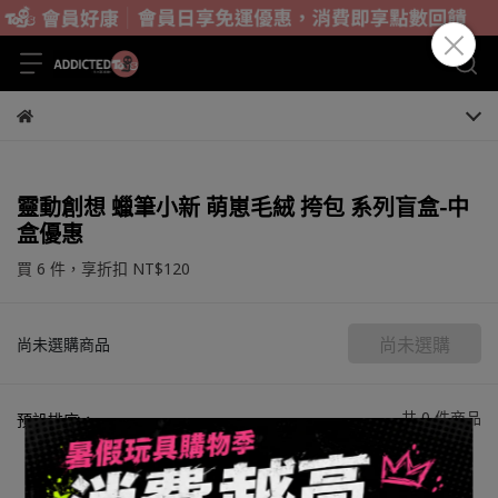
靈動創想 蠟筆小新 萌崽毛絨 挎包 系列盲盒-中
盒優惠
買 6 件，
享折扣
NT$120
尚未選購
尚未選購商品
共 0 件商品
預設排序