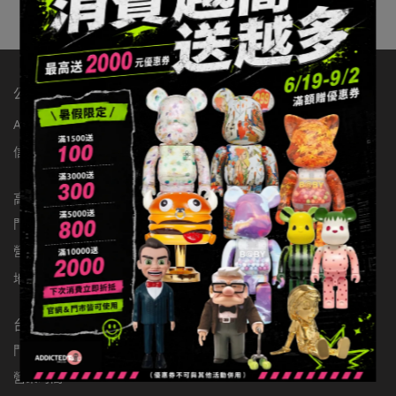
公司：辦手李有限公司
ABOUT玩具有毒
店舖資訊
聯繫我們
統編：83363549
信箱：addictedtoys2020@gmail.com
高雄店
門市電話：0900301877
營業時間：11:00-22:00
地址：高雄市楠梓區大學東路136號
台北店
門市電話：0981797166
營業時間：11:00-22:00