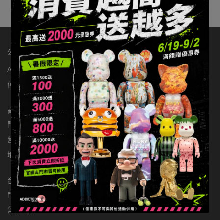
公司：辦手李有限公司
ABOUT玩具有毒
店舖資訊
聯繫我們
統編：83363549
信箱：addictedtoys2020@gmail.com
高雄店
門市電話：0900301877
營業時間：11:00-22:00
地址：高雄市楠梓區大學東路136號
台北店
門市電話：0981797166
營業時間：11:00-22:00