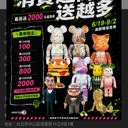
公司：辦手李有限公司
ABOUT玩具有毒
店舖資訊
聯繫我們
統編：83363549
信箱：addictedtoys2020@gmail.com
高雄店
門市電話：0900301877
營業時間：11:00-22:00
地址：高雄市楠梓區大學東路136號
台北店
門市電話：0981797166
營業時間：11:00-22:00
地址：台北市中山區德惠街16之8號1樓