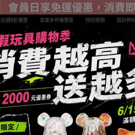
玩任選8折優惠
盲盒多件優惠區
特約經銷
設計師
超級達摩系列
LABUBU 公仔
GOTO展示盒
BE@R
AND 樂園限定
SANK 藏克
MIGHTY JAXX潮玩
HE
惠