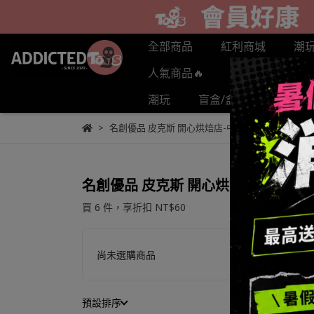
全部商品
紅利商城
潮
人氣商品🔥
預購商品
潮玩
盲盒/盒抽
POPL
名創優品 皮克斯 開心烘焙店-中盒優惠
名創優品 皮克斯 開心烘焙店-中盒優
買 6 件，
享折扣
NT$60
尚未選購商品
預設排序