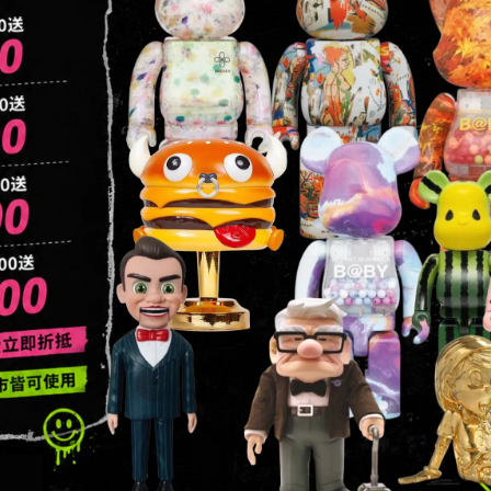
3363549
信箱：addictedtoys2020@gmail.com
地址：高雄市楠梓區大學東路136號
地址：台北市中山區德惠街16之8號1樓