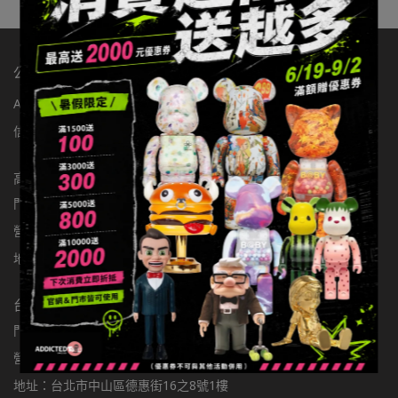
公司：辦手李有限公司
ABOUT玩具有毒
店舖資訊
聯繫我們
統編：83363549
信箱：addictedtoys2020@gmail.com
高雄店
門市電話：0900301877
營業時間：11:00-22:00
地址：高雄市楠梓區大學東路136號
台北店
門市電話：0981797166
營業時間：11:00-22:00
地址：台北市中山區德惠街16之8號1樓